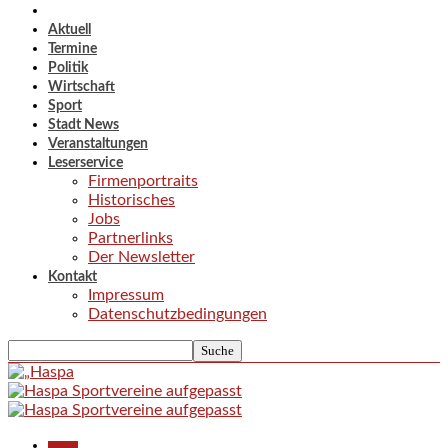
Aktuell
Termine
Politik
Wirtschaft
Sport
Stadt News
Veranstaltungen
Leserservice
Firmenportraits
Historisches
Jobs
Partnerlinks
Der Newsletter
Kontakt
Impressum
Datenschutzbedingungen
Aktuell