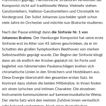
rhythmisch geprägt. Harmonische Strukturen verwendet der
Komponist nicht auf traditionelle Weise. Vielmehr stehen
Ganztonleitern, Halbton-Ganztonleitern und Chromatik im
Vordergrund. Der Solist Johannes Loschelder spielt schon
viele Jahre im Orchester und möchte nun Bratsche studieren.
Nach der Pause erklingt dann
die Sinfonie Nr. 1 von
Johannes Brahms
. Der Hamburger Komponist hat seine erste
Sinfonie erst im Alter von 43 Jahren geschrieben, da er im
Schatten des großen Symphonikers Beethoven von starken
Selbstzweifeln geprägt wurde. Der Beginn der Sinfonie klingt
dann als ob endlich der Knoten geplatzt ist: Im Forte und
begleitet von hämmernden Paukenschlägen breiten sich
chromatische Linien in den Streichern und Holzbläsern aus.
Diese Energie überstrahlt den gesamten ersten Satz. Im
Kontrast dazu stehen die beiden Mittelsätze. In ihnen finden
wir einen lyrischen und intimen Charakter. Die einzelnen
Instrumente kommunizieren auf kammermusikalische Weise.
Der vierte Satz wird den meisten Zuhörer:innen vermutlich