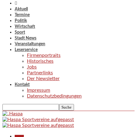
Aktuell
Termine
Politik
Wirtschaft
Sport
Stadt News
Veranstaltungen
Leserservice
Firmenportraits
Historisches
Jobs
Partnerlinks
Der Newsletter
Kontakt
Impressum
Datenschutzbedingungen
Aktuell