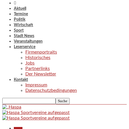
Aktuell
Termine
Politik
Wirtschaft
Sport
Stadt News
Veranstaltungen
Leserservice
Firmenportraits
Historisches
Jobs
Partnerlinks
Der Newsletter
Kontakt
Impressum
Datenschutzbedingungen
Aktuell