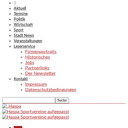
Aktuell
Termine
Politik
Wirtschaft
Sport
Stadt News
Veranstaltungen
Leserservice
Firmenportraits
Historisches
Jobs
Partnerlinks
Der Newsletter
Kontakt
Impressum
Datenschutzbedingungen
Aktuell