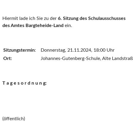
Hiermit lade ich Sie zu der
6. Sitzung des Schulausschusses
des Amtes Bargteheide-Land
ein.
Sitzungstermin
:
Donnerstag, 21.11.2024, 18:00 Uhr
Ort:
Johannes-Gutenberg-Schule, Alte Landstraß
T a g e s o r d n u n g:
(öffentlich)