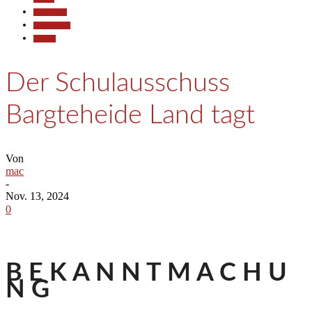
Gesellschaft
Kommunales
Termine
Der Schulausschuss
Bargteheide Land tagt
Von
mac
-
Nov. 13, 2024
0
B E K A N N T M A C H U
N G