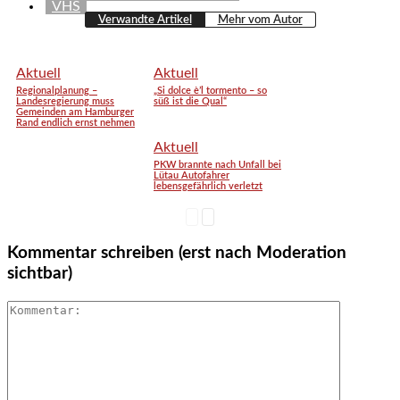
VHS
Verwandte Artikel
Mehr vom Autor
Aktuell
Aktuell
Regionalplanung –
„Si dolce è’l tormento – so
Landesregierung muss
süß ist die Qual“
Gemeinden am Hamburger
Rand endlich ernst nehmen
Aktuell
PKW brannte nach Unfall bei
Lütau Autofahrer
lebensgefährlich verletzt
Kommentar schreiben (erst nach Moderation
sichtbar)