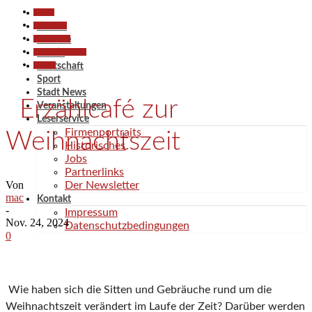
Aktuell
Gesellschaft
Aktuell
Kommunales
Termine
Pressemitteilungen
Politik
Termine
Wirtschaft
Sport
Stadt News
Erzählcafé zur
Veranstaltungen
Leserservice
Firmenportraits
Weihnachtszeit
Historisches
Jobs
Partnerlinks
Von
Der Newsletter
mac
Kontakt
-
Impressum
Nov. 24, 2024
Datenschutzbedingungen
0
Wie haben sich die Sitten und Gebräuche rund um die
Weihnachtszeit verändert im Laufe der Zeit? Darüber werden