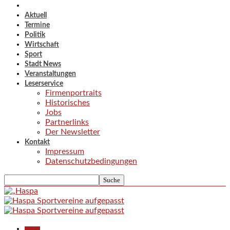
Aktuell
Termine
Politik
Wirtschaft
Sport
Stadt News
Veranstaltungen
Leserservice
Firmenportraits
Historisches
Jobs
Partnerlinks
Der Newsletter
Kontakt
Impressum
Datenschutzbedingungen
Aktuell