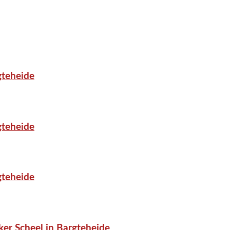
gteheide
gteheide
gteheide
er Scheel in Bargteheide