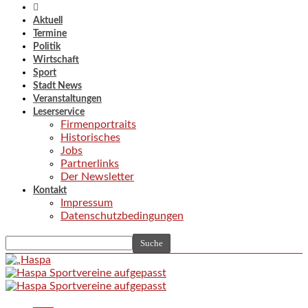
Aktuell
Termine
Politik
Wirtschaft
Sport
Stadt News
Veranstaltungen
Leserservice
Firmenportraits
Historisches
Jobs
Partnerlinks
Der Newsletter
Kontakt
Impressum
Datenschutzbedingungen