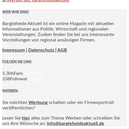
WER WIR SIND
Bargteheide Aktuell ist ein online Magazin mit aktuellen
Informationen aus Politik, Wirtschaft und regionalen
Veranstaltungen. Zudem finden Sie bei uns interessante
Vorstellungen von regional ansässigen Firmen.
Impressum
|
Datenschutz |
AGB
FOLGEN SIE UNS
5,306
Fans
Gefällt mir
338
Follower
Folgen
WERBEN
Sie möchten
Werbung
schalten oder ein Firmenportrait
veröffentlichen?
Lesen Sie
hier
alles zum Thema Werben oder schreiben Sie
uns Ihre Wünsche an:
info@bargteheideaktuell.de