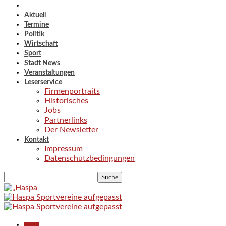
Aktuell
Termine
Politik
Wirtschaft
Sport
Stadt News
Veranstaltungen
Leserservice
Firmenportraits
Historisches
Jobs
Partnerlinks
Der Newsletter
Kontakt
Impressum
Datenschutzbedingungen
Aktuell