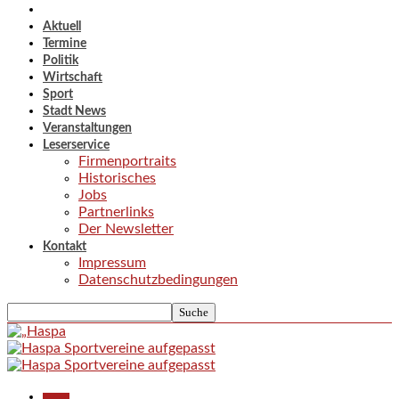
Aktuell
Termine
Politik
Wirtschaft
Sport
Stadt News
Veranstaltungen
Leserservice
Firmenportraits
Historisches
Jobs
Partnerlinks
Der Newsletter
Kontakt
Impressum
Datenschutzbedingungen
Aktuell