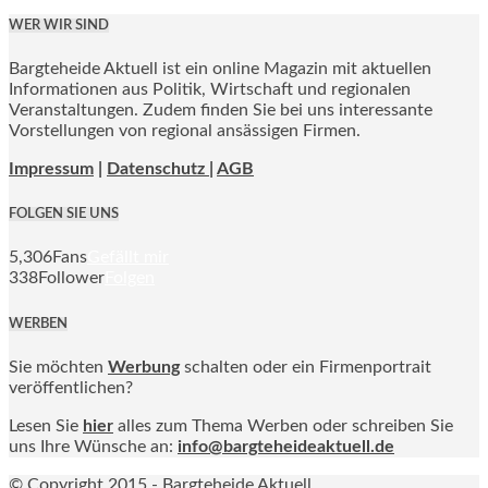
WER WIR SIND
Bargteheide Aktuell ist ein online Magazin mit aktuellen
Informationen aus Politik, Wirtschaft und regionalen
Veranstaltungen. Zudem finden Sie bei uns interessante
Vorstellungen von regional ansässigen Firmen.
Impressum
|
Datenschutz |
AGB
FOLGEN SIE UNS
5,306
Fans
Gefällt mir
338
Follower
Folgen
WERBEN
Sie möchten
Werbung
schalten oder ein Firmenportrait
veröffentlichen?
Lesen Sie
hier
alles zum Thema Werben oder schreiben Sie
uns Ihre Wünsche an:
info@bargteheideaktuell.de
© Copyright 2015 - Bargteheide Aktuell