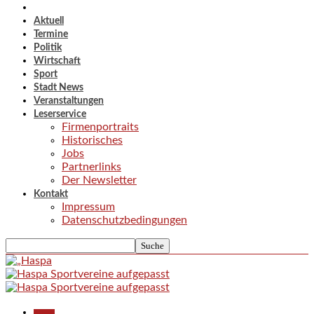
Aktuell
Termine
Politik
Wirtschaft
Sport
Stadt News
Veranstaltungen
Leserservice
Firmenportraits
Historisches
Jobs
Partnerlinks
Der Newsletter
Kontakt
Impressum
Datenschutzbedingungen
Aktuell