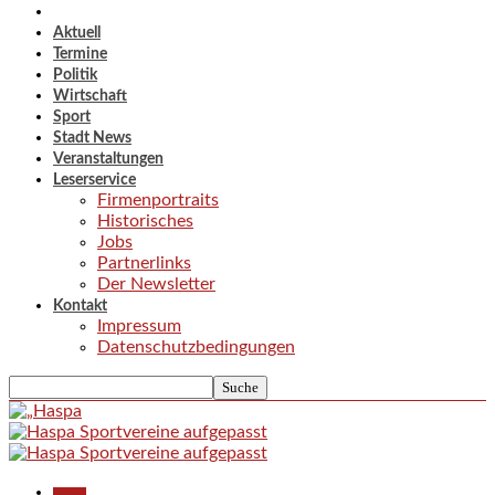
Aktuell
Termine
Politik
Wirtschaft
Sport
Stadt News
Veranstaltungen
Leserservice
Firmenportraits
Historisches
Jobs
Partnerlinks
Der Newsletter
Kontakt
Impressum
Datenschutzbedingungen
Aktuell