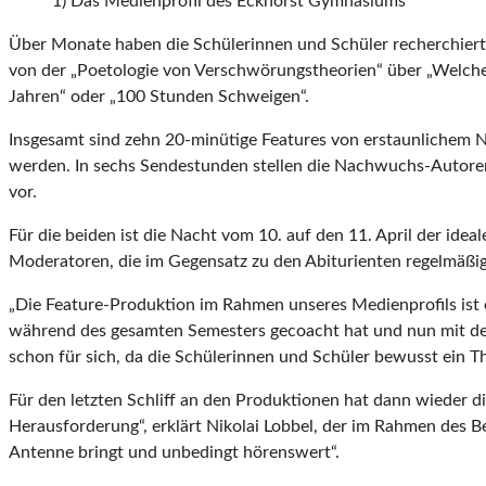
1) Das Medienprofil des Eckhorst Gymnasiums
Über Monate haben die Schülerinnen und Schüler recherchiert, I
von der „Poetologie von Verschwörungstheorien“ über „Welchen
Jahren“ oder „100 Stunden Schweigen“.
Insgesamt sind zehn 20-minütige Features von erstaunlichem 
werden. In sechs Sendestunden stellen die Nachwuchs-Autore
vor.
Für die beiden ist die Nacht vom 10. auf den 11. April der ide
Moderatoren, die im Gegensatz zu den Abiturienten regelmäßi
„Die Feature-Produktion im Rahmen unseres Medienprofils ist 
während des gesamten Semesters gecoacht hat und nun mit dem K
schon für sich, da die Schülerinnen und Schüler bewusst ein Th
Für den letzten Schliff an den Produktionen hat dann wieder
Herausforderung“, erklärt Nikolai Lobbel, der im Rahmen des 
Antenne bringt und unbedingt hörenswert“.