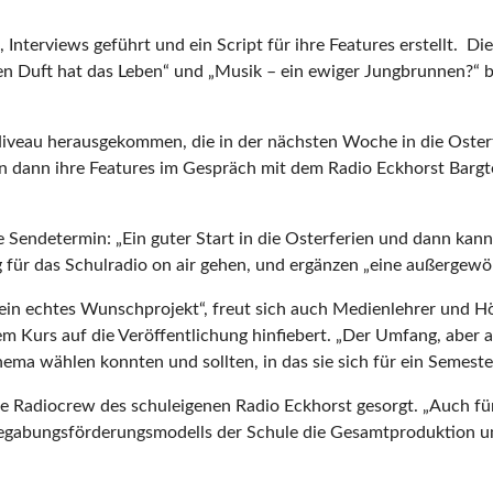
nterviews geführt und ein Script für ihre Features erstellt. Die
 Duft hat das Leben“ und „Musik – ein ewiger Jungbrunnen?“ bis
Niveau herausgekommen, die in der nächsten Woche in die Oste
n dann ihre Features im Gespräch mit dem Radio Eckhorst Barg
ale Sendetermin: „Ein guter Start in die Osterferien und dann ka
g für das Schulradio on air gehen, und ergänzen „eine außerge
ein echtes Wunschprojekt“, freut sich auch Medienlehrer und Hö
urs auf die Veröffentlichung hinfiebert. „Der Umfang, aber auc
ema wählen konnten und sollten, in das sie sich für ein Semester
 die Radiocrew des schuleigenen Radio Eckhorst gesorgt. „Auch
Begabungsförderungsmodells der Schule die Gesamtproduktion um