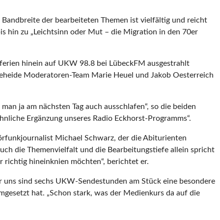
 Bandbreite der bearbeiteten Themen ist vielfältig und reicht
 hin zu „Leichtsinn oder Mut – die Migration in den 70er
rferien hinein auf UKW 98.8 bei LübeckFM ausgestrahlt
teheide Moderatoren-Team Marie Heuel und Jakob Oesterreich
nn man ja am nächsten Tag auch ausschlafen“, so die beiden
wöhnliche Ergänzung unseres Radio Eckhorst-Programms“.
rfunkjournalist Michael Schwarz, der die Abiturienten
h die Themenvielfalt und die Bearbeitungstiefe allein spricht
 richtig hineinknien möchten“, berichtet er.
 für uns sind sechs UKW-Sendestunden am Stück eine besondere
gesetzt hat. „Schon stark, was der Medienkurs da auf die