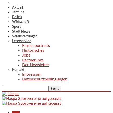
Aktuell
Termine
Politik
Wirtschaft
Sport
Stadt News
Veranstaltungen
Leserservice
Firmenportraits
Historisches
Jobs
Partnerlinks
Der Newsletter
Kontakt
Impressum
Datenschutzbedingungen
Aktuell