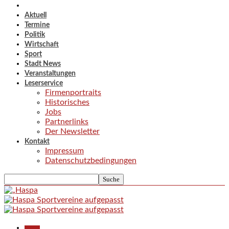
Aktuell
Termine
Politik
Wirtschaft
Sport
Stadt News
Veranstaltungen
Leserservice
Firmenportraits
Historisches
Jobs
Partnerlinks
Der Newsletter
Kontakt
Impressum
Datenschutzbedingungen
Aktuell