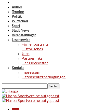
Aktuell
Termine
Politik
Wirtschaft
Sport
Stadt News
Veranstaltungen
Leserservice
Firmenportraits
Historisches
Jobs
Partnerlinks
Der Newsletter
Kontakt
Impressum
Datenschutzbedingungen
Aktuell