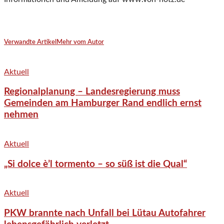
Verwandte Artikel
Mehr vom Autor
Aktuell
Regionalplanung – Landesregierung muss
Gemeinden am Hamburger Rand endlich ernst
nehmen
Aktuell
„Si dolce è’l tormento – so süß ist die Qual“
Aktuell
PKW brannte nach Unfall bei Lütau Autofahrer