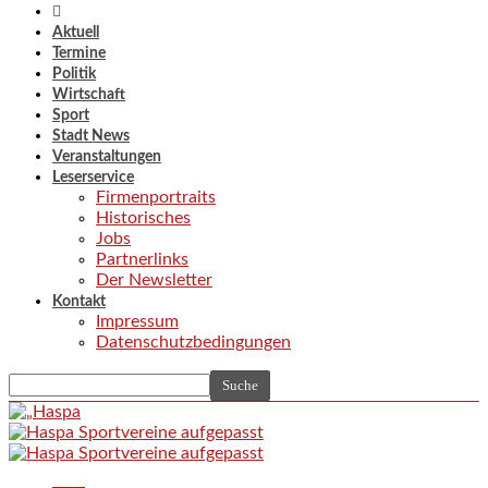
Aktuell
Termine
Politik
Wirtschaft
Sport
Stadt News
Veranstaltungen
Leserservice
Firmenportraits
Historisches
Jobs
Partnerlinks
Der Newsletter
Kontakt
Impressum
Datenschutzbedingungen