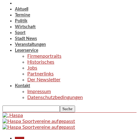
Aktuell
Termine
Politik
Wirtschaft
Sport
Stadt News
Veranstaltungen
Leserservice
Firmenportraits
Historisches
Jobs
Partnerlinks
Der Newsletter
Kontakt
Impressum
Datenschutzbedingungen
Aktuell