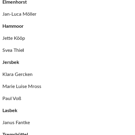
Elmenhorst
Jan-Luca Möller
Hammoor
Jette Kööp
Svea Thie
l
Jersbek
Klara Gercken
Marie Luise Mross
Paul Voß
Lasbek
Janus Fantke
Tremsbüttel