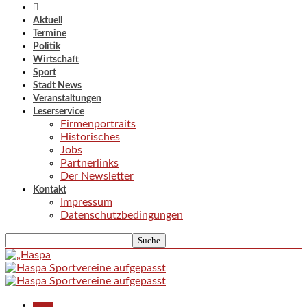
Aktuell
Termine
Politik
Wirtschaft
Sport
Stadt News
Veranstaltungen
Leserservice
Firmenportraits
Historisches
Jobs
Partnerlinks
Der Newsletter
Kontakt
Impressum
Datenschutzbedingungen
Aktuell