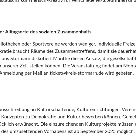
stauschs künstlerisch-kreativ für verschiedene Akteurinnen und 
r Alltagsorte des sozialen Zusammenhalts
otheken oder Sportvereine werden weniger. Individuelle Freizei
atie braucht Räume des Zusammentreffens, damit sie dauerhaft 
 aus Stormarn diskutiert Manthe diesen Ansatz, die gesellschaft
 unserer Zeit stellen können. Die Veranstaltung findet am Mont
ne Anmeldung per Mail an ticket@kreis-stormarn.de wird gebeten.
 Ausschreibung an Kulturschaffende, Kultureinrichtungen, Vereine
nd Konzepten zu Demokratie und Kultur bewerben können. Geme
ücklich erwünscht. Die einzureichenden Kulturprojekte müssen
rt des umzusetzenden Vorhabens ist ab September 2025 möglich.