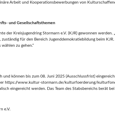
ziplinäre Arbeit und Kooperationsbewerbungen von Kulturschaffe
unfts- und Gesellschaftsthemen
nnte der Kreisjugendring Stormarn e.V. (KJR) gewonnen werden. 
, zuständig für den Bereich Jugenddemokratiebildung beim KJR. 
s wählen zu gehen.“
 und können bis zum 08. Juni 2025 (Ausschlussfrist) eingerei
ter https://www.kultur-stormarn.de/kulturfoerderung/kulturfon
lisch eingereicht werden. Das Team des Stabsbereichs berät bei
n e.V.