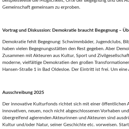
beispielsweise die Möglichkeit, Orte der Begegnung und des Au
Gemeinschaft gemeinsam zu erproben.
Vortrag und Diskussion: Demokratie braucht Begegnung – Übe
Demokratie fehlt Begegnung: Schwimmbäder, Jugendclubs, Bibli
haben vielen Begegnungsstätten den Rest gegeben. Aber Demokr
Zusammen mit Akteuren aus Kultur, Sport und Zivilgesellschaft
moderne, vielfältige Demokratien den großen Transformationen
Hansen-Straße 1 in Bad Oldesloe. Der Eintritt ist frei. Um ei
Ausschreibung 2025
Der innovative Kulturfonds richtet sich mit einer öffentlichen
innovativen, neuen, noch nicht abgeschlossenen Vorhaben u
übergreifend agierenden Akteurinnen und Akteuren sind ausdr
Kultur und/oder Natur, seiner Geschichte etc. vorweisen. Sta