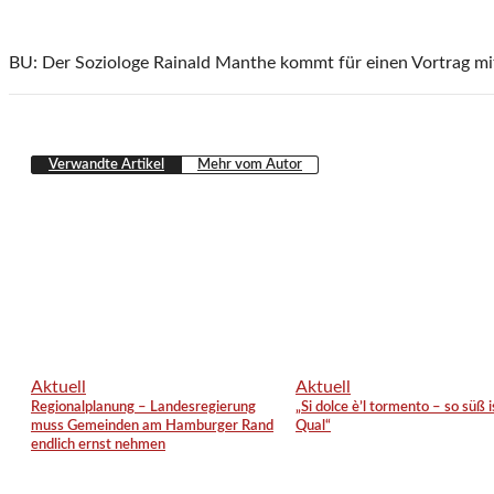
BU: Der Soziologe Rainald Manthe kommt für einen Vortrag mit
Verwandte Artikel
Mehr vom Autor
Aktuell
Aktuell
Regionalplanung – Landesregierung
„Si dolce è’l tormento – so süß i
muss Gemeinden am Hamburger Rand
Qual“
endlich ernst nehmen