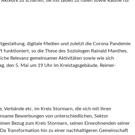
Akteure zu schaffen, sie mit Leben zu füllen sowie Räume für
tgestaltung, digitale Medien und zuletzt die Corona Pandemie
funktioniert, so die These des Soziologen Rainald Manthes.
liche Relevanz gemeinsamer Aktivitäten sowie wie sich
ag, den 5. Mai um 19 Uhr im Kreistagsgebäude, Reimer-
, Verbände etc. im Kreis Stormarn, die sich mit ihren
insame Bewerbungen von unterschiedlichen, Sektor
 einen Bezug zum Kreis Stormarn, seinen Einwohnenden seiner
 Da Transformation hin zu einer nachhaltigeren Gemeinschaft