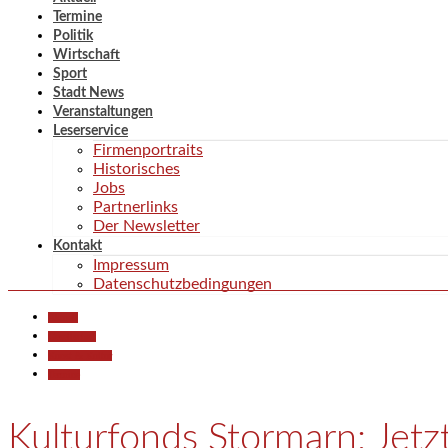
Termine
Politik
Wirtschaft
Sport
Stadt News
Veranstaltungen
Leserservice
Firmenportraits
Historisches
Jobs
Partnerlinks
Der Newsletter
Kontakt
Impressum
Datenschutzbedingungen
Aktuell
Gesellschaft
Kunst & Kultur
Termine
Kulturfonds Stormarn: Jetz