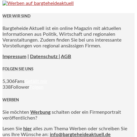
WER WIR SIND
Bargteheide Aktuell ist ein online Magazin mit aktuellen
Informationen aus Politik, Wirtschaft und regionalen
Veranstaltungen. Zudem finden Sie bei uns interessante
Vorstellungen von regional ansässigen Firmen.
Impressum
|
Datenschutz |
AGB
FOLGEN SIE UNS
5,306
Fans
Gefällt mir
338
Follower
Folgen
WERBEN
Sie möchten
Werbung
schalten oder ein Firmenportrait
veröffentlichen?
Lesen Sie
hier
alles zum Thema Werben oder schreiben Sie
uns Ihre Wünsche an:
info@bargteheideaktuell.de