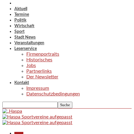
Aktuell
Termine
Politik
Wirtschaft
Sport
Stadt News
Veranstaltungen
Leserservice
Firmenportraits
Historisches
Jobs
Partnerlinks
Der Newsletter
Kontakt
Impressum
Datenschutzbedingungen
Aktuell