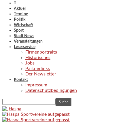
Aktuell
Termine
Politik
Wirtschaft
Sport
Stadt News
Veranstaltungen
Leserservice
Firmenportraits
Historisches
Jobs
Partnerlinks
Der Newsletter
Kontakt
Impressum
Datenschutzbedingungen