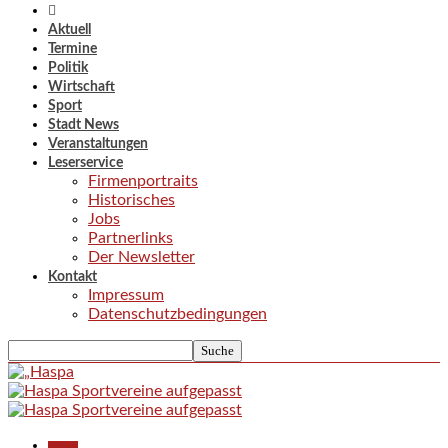
Aktuell
Termine
Politik
Wirtschaft
Sport
Stadt News
Veranstaltungen
Leserservice
Firmenportraits
Historisches
Jobs
Partnerlinks
Der Newsletter
Kontakt
Impressum
Datenschutzbedingungen
Aktuell