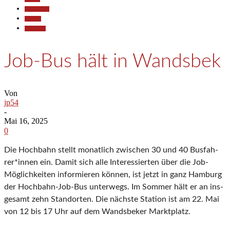
Gesellschaft
Termine
Wirtschaft
Job-Bus hält in Wandsbek
Von
jp54
-
Mai 16, 2025
0
Die Hoch­bahn stellt mo­nat­lich zwi­schen 30 und 40 Bus­fah­
rer*in­nen ein. Da­mit sich al­le In­te­res­sier­ten über die Job-
Mög­lich­kei­ten in­for­mie­ren kön­nen, ist jetzt in ganz Ham­burg
der Hoch­bahn-Job-Bus un­ter­wegs. Im Som­mer hält er an ins­
ge­samt zehn Stand­or­ten. Die nächs­te Sta­ti­on ist am 22. Mai
von 12 bis 17 Uhr auf dem Wands­be­ker Markt­platz.