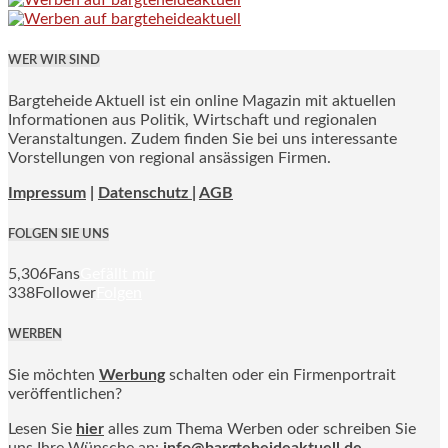
WER WIR SIND
Bargteheide Aktuell ist ein online Magazin mit aktuellen
Informationen aus Politik, Wirtschaft und regionalen
Veranstaltungen. Zudem finden Sie bei uns interessante
Vorstellungen von regional ansässigen Firmen.
Impressum
|
Datenschutz |
AGB
FOLGEN SIE UNS
5,306
Fans
Gefällt mir
338
Follower
Folgen
WERBEN
Sie möchten
Werbung
schalten oder ein Firmenportrait
veröffentlichen?
Lesen Sie
hier
alles zum Thema Werben oder schreiben Sie
uns Ihre Wünsche an:
info@bargteheideaktuell.de