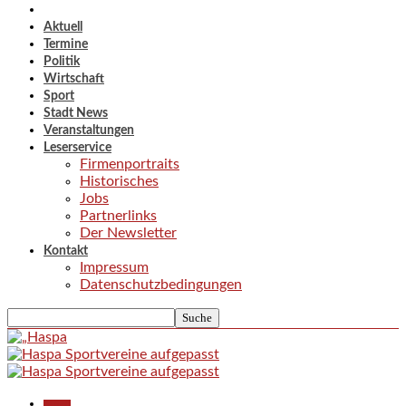
Aktuell
Termine
Politik
Wirtschaft
Sport
Stadt News
Veranstaltungen
Leserservice
Firmenportraits
Historisches
Jobs
Partnerlinks
Der Newsletter
Kontakt
Impressum
Datenschutzbedingungen
Aktuell