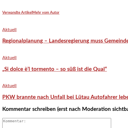
Verwandte Artikel
Mehr vom Autor
Aktuell
Regionalplanung – Landesregierung muss Gemeind
Aktuell
„Si dolce è’l tormento – so süß ist die Qual“
Aktuell
PKW brannte nach Unfall bei Lütau Autofahrer lebe
Kommentar schreiben (erst nach Moderation sichtb