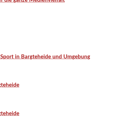
f die ganze Medienvielfalt
or-Sport in Bargteheide und Umgebung
gteheide
gteheide