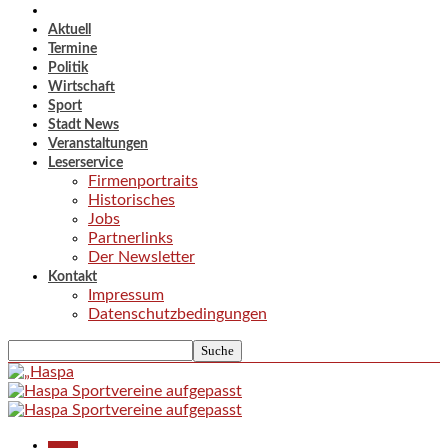
Aktuell
Termine
Politik
Wirtschaft
Sport
Stadt News
Veranstaltungen
Leserservice
Firmenportraits
Historisches
Jobs
Partnerlinks
Der Newsletter
Kontakt
Impressum
Datenschutzbedingungen
Aktuell