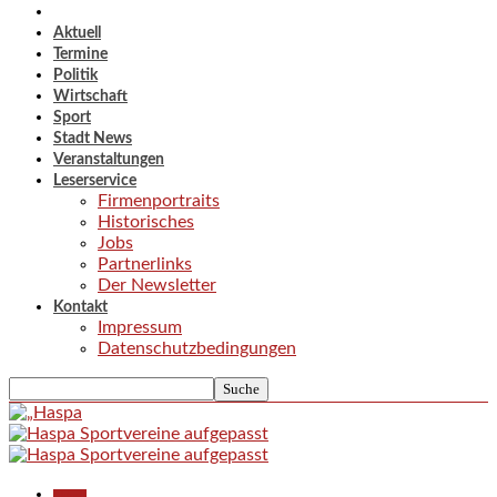
Aktuell
Termine
Politik
Wirtschaft
Sport
Stadt News
Veranstaltungen
Leserservice
Firmenportraits
Historisches
Jobs
Partnerlinks
Der Newsletter
Kontakt
Impressum
Datenschutzbedingungen
Aktuell