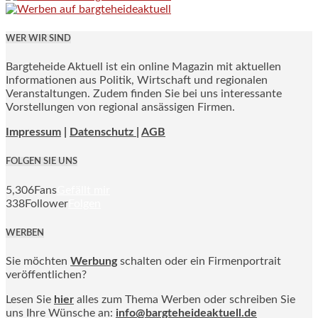
WER WIR SIND
Bargteheide Aktuell ist ein online Magazin mit aktuellen
Informationen aus Politik, Wirtschaft und regionalen
Veranstaltungen. Zudem finden Sie bei uns interessante
Vorstellungen von regional ansässigen Firmen.
Impressum
|
Datenschutz |
AGB
FOLGEN SIE UNS
5,306
Fans
Gefällt mir
338
Follower
Folgen
WERBEN
Sie möchten
Werbung
schalten oder ein Firmenportrait
veröffentlichen?
Lesen Sie
hier
alles zum Thema Werben oder schreiben Sie
uns Ihre Wünsche an:
info@bargteheideaktuell.de