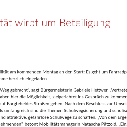
ät wirbt um Beteiligung
bilität am kommenden Montag an den Start: Es geht um Fahrrad
ahme herzlich eingeladen.
Weg gebracht“, sagt Bürgermeisterin Gabriele Hettwer. „Vertret
ben hier die Möglichkeit, zielgerichtet ins Gespräch zu komm
e auf Bargteheides Straßen gehen. Nach dem Beschluss zur Umse
alls umfangreich sind die Themen Schulwegsicherung und schul
nd attraktive, gefahrlose Schulwege zu schaffen. „Von dem Ergeb
ilnehmenden“, betont Mobilitätsmanagerin Natascha Pätzold. „Ei