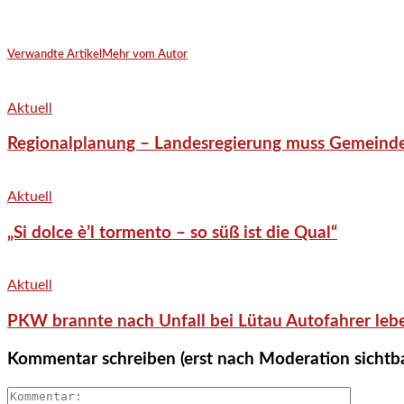
Verwandte Artikel
Mehr vom Autor
Aktuell
Regionalplanung – Landesregierung muss Gemeind
Aktuell
„Si dolce è’l tormento – so süß ist die Qual“
Aktuell
PKW brannte nach Unfall bei Lütau Autofahrer lebe
Kommentar schreiben (erst nach Moderation sichtb