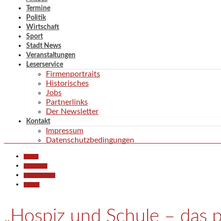
Termine
Politik
Wirtschaft
Sport
Stadt News
Veranstaltungen
Leserservice
Firmenportraits
Historisches
Jobs
Partnerlinks
Der Newsletter
Kontakt
Impressum
Datenschutzbedingungen
Aktuell
Gesellschaft
Kunst & Kultur
Termine
„Hospiz und Schule – das p