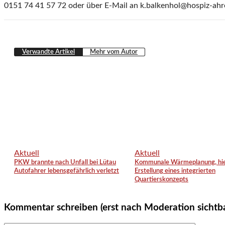
0151 74 41 57 72 oder über E-Mail an k.balkenhol@hospiz-ahr
Verwandte Artikel
Mehr vom Autor
Aktuell
Aktuell
PKW brannte nach Unfall bei Lütau
Kommunale Wärmeplanung, hie
Autofahrer lebensgefährlich verletzt
Erstellung eines integrierten
Quartierskonzepts
Kommentar schreiben (erst nach Moderation sichtb