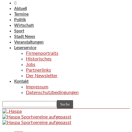
Aktuell
Termine
Politik
Wirtschaft
Sport
Stadt News
Veranstaltungen
Leserservice
Firmenportraits
Historisches
Jobs
Partnerlinks
Der Newsletter
Kontakt
Impressum
Datenschutzbedingungen