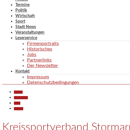
Termine
Politik
Wirtschaft
Sport
Stadt News
Veranstaltungen
Leserservice
Firmenportraits
Historisches
Jobs
Partnerlinks
Der Newsletter
Kontakt
Impressum
Datenschutzbedingungen
Aktuell
Gesellschaft
Sport
Termine
Kreissportverband Stormarn