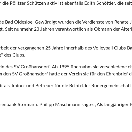
die Pölitzer Schützen aktiv ist ebenfalls Edith Schöttler, die sei
e Bad Oldesloe. Gewürdigt wurden die Verdienste von Renate Jan
gt. Seit nunmehr 23 Jahren verantwortlich als Obmann der Älter
beit der vergangenen 25 Jahre innerhalb des Volleyball Clubs Ba
e“ des Clubs.
tein des SV Großhansdorf. Ab 1995 übernahm sie verschiedene ehr
m den SV Großhansdorf hatte der Verein sie für den Ehrenbrief
it als Trainer und Betreuer für die Reinfelder Rudergemeinschaf
isenbank Stormarn. Philipp Maschmann sagte: „Als langjähriger 