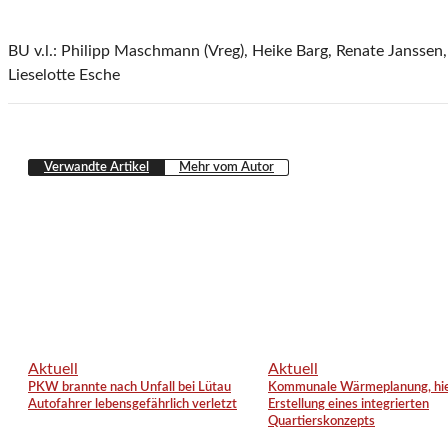
BU v.l.: Philipp Maschmann (Vreg), Heike Barg, Renate Janssen,
Lieselotte Esche
Verwandte Artikel
Mehr vom Autor
Aktuell
Aktuell
PKW brannte nach Unfall bei Lütau
Kommunale Wärmeplanung, hie
Autofahrer lebensgefährlich verletzt
Erstellung eines integrierten
Quartierskonzepts