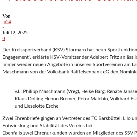
Von
jp54
-
Juli 12, 2025
0
Der Kreissportverband (KSV) Stormarn hat neun Sportfunktionä
Engagement“, erklärte KSV-Vorsitzender Adelbert Fritz anlässlic
immer wieder neuen Angebote in unseren Sportvereinen am Lau
Maschmann von der Volksbank Raiffeisenbank eG den Nominier
v.l.: Philipp Maschmann (Vreg), Heike Barg, Renate Jansse
Klaus Dolling Henno Bremer, Petra Malchin, Volkhard Esc
und Lieselotte Esche
Zwei Ehrenbriefe gingen an Vertreter des TC Barsbüttel: Lilo 
Entwicklung und Stabilität des Vereins bei.
Ebenfalls zwei Ehrenurkunden wurden an Mitglieder des SSV Pö