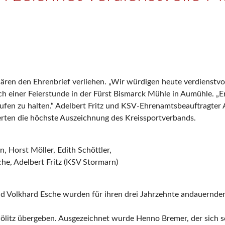
ren den Ehrenbrief verliehen. „Wir würdigen heute verdienstvol
h einer Feierstunde in der Fürst Bismarck Mühle in Aumühle. „Ers
fen zu halten.“ Adelbert Fritz und KSV-Ehrenamtsbeauftragter
ten die höchste Auszeichnung des Kreissportverbands.
n, Horst Möller, Edith Schöttler,
he, Adelbert Fritz (KSV Stormarn)
und Volkhard Esche wurden für ihren drei Jahrzehnte andauernde
litz übergeben. Ausgezeichnet wurde Henno Bremer, der sich se