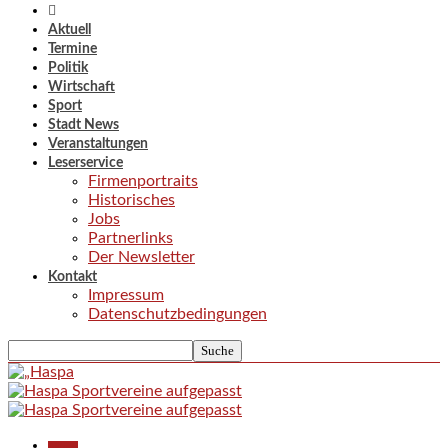
Aktuell
Termine
Politik
Wirtschaft
Sport
Stadt News
Veranstaltungen
Leserservice
Firmenportraits
Historisches
Jobs
Partnerlinks
Der Newsletter
Kontakt
Impressum
Datenschutzbedingungen
Aktuell