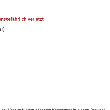
nsgefährlich verletzt
ar)
ine Website für den nächsten Kommentar in diesem Browser.