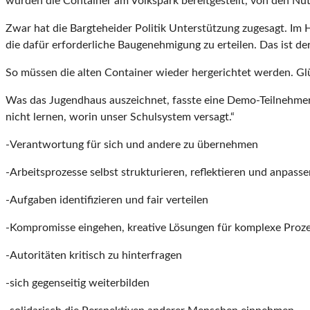
wurden die Container am Volkspark bereitgestellt, von den Nut
Zwar hat die Bargteheider Politik Unterstützung zugesagt. Im Ha
die dafür erforderliche Baugenehmigung zu erteilen. Das ist der
So müssen die alten Container wieder hergerichtet werden. Gl
Was das Jugendhaus auszeichnet, fasste eine Demo-Teilnehmer
nicht lernen, worin unser Schulsystem versagt.“
-Verantwortung für sich und andere zu übernehmen
-Arbeitsprozesse selbst strukturieren, reflektieren und anpass
-Aufgaben identifizieren und fair verteilen
-Kompromisse eingehen, kreative Lösungen für komplexe Proze
-Autoritäten kritisch zu hinterfragen
-sich gegenseitig weiterbilden