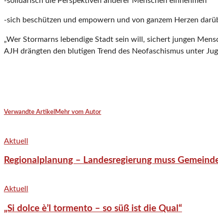
-solidarisch die Perspektiven anderer Menschen einnehmen
-sich beschützen und empowern und von ganzem Herzen darüber 
„Wer Stormarns lebendige Stadt sein will, sichert jungen Mens
AJH drängten den blutigen Trend des Neofaschismus unter Jugen
Verwandte Artikel
Mehr vom Autor
Aktuell
Regionalplanung – Landesregierung muss Gemeind
Aktuell
„Si dolce è’l tormento – so süß ist die Qual“