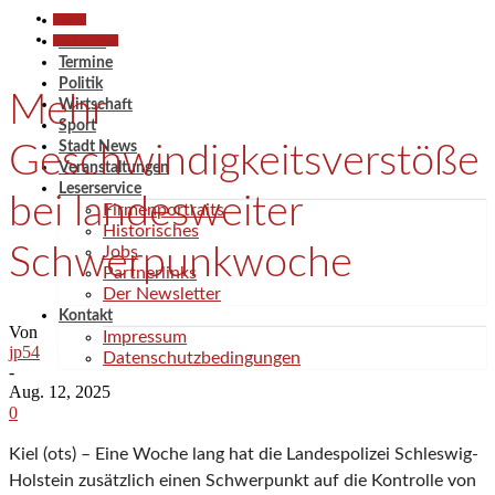
Aktuell
Polizeiberichte
Aktuell
Termine
Politik
Mehr
Wirtschaft
Sport
Stadt News
Geschwindigkeitsverstöße
Veranstaltungen
Leserservice
bei landesweiter
Firmenportraits
Historisches
Schwerpunkwoche
Jobs
Partnerlinks
Der Newsletter
Kontakt
Von
Impressum
jp54
Datenschutzbedingungen
-
Aug. 12, 2025
0
Kiel (ots) – Eine Woche lang hat die Landespolizei Schleswig-
Holstein zusätzlich einen Schwerpunkt auf die Kontrolle von