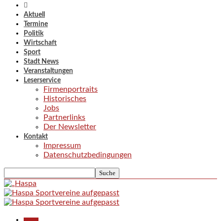
Aktuell
Termine
Politik
Wirtschaft
Sport
Stadt News
Veranstaltungen
Leserservice
Firmenportraits
Historisches
Jobs
Partnerlinks
Der Newsletter
Kontakt
Impressum
Datenschutzbedingungen
Aktuell