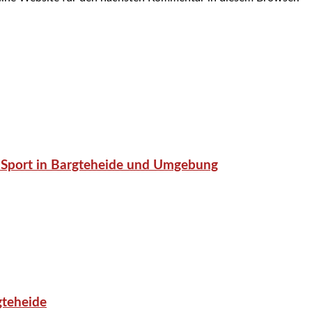
or-Sport in Bargteheide und Umgebung
gteheide