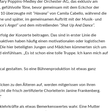
 Mary Poppins-Medley der Orchester-AG, das exklusiv am
e, gefühlvolle Töne, bevor gemeinsam mit dem Eckchor der
e 10 überzeugte mit
“
Havana”
von Camila Cabello, während die
e und später, im gemeinsamen Auftritt mit der Musik- und
ace
’
s Angel”
und dem mitreißenden
“
Shut Up And Dance”.
olg der Konzerte beitragen. Das sind in erster Linie die
aktiven haben häufig einen motivationalen oder logistischen
 Die hier beteiligten Jungen und Mädchen kümmerten sich um
infühlsam. „Es ist schon eine tolle Truppe. Ich kann mich auf
cal gestalten. So eine Bühnenproduktion ist etwas ganz
licken zu den Älteren auf, werden mitgerissen von ihren
t die frisch zertifizierte Chorleiterin Janine Frankenberg.
“
klehrkräfte als etwas Bemerkenswertes wahr. Eine Mutter