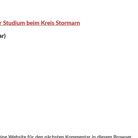
r Studium beim Kreis Stormarn
ar)
ine Website für den nächsten Kommentar in diesem Browser.