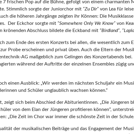
se 7 frischen Pop auf die Bühne, gefolgt von einem charmanten
e. Stimmlich sorgte der Juniorchor mit
“
Zu Dir”
von Lea für leis
 Auch die höheren Jahrgänge zeigten ihr Können: Die Musikklass
es. Der Eckchor sorgte mit
“
Somewhere Only We Know”
von Kean
 krönenden Abschluss bildete die Eckband mit
“
Birdland”
,
“
Lapl
h zum Ende des ersten Konzerts bei allen, die wesentlich zum Erf
ur Probe erscheinen und privat üben. Auch die Eltern der Musik
nentechnik-AG maßgeblich zum Gelingen des Konzertabends bei.
erten während der Auftritte der einzelnen Ensembles zügig und e
ch einen Ausblick: „Wir werden im nächsten Schuljahr ein Musi
hülerinnen und Schüler unglaublich wachsen können.“
t, zeigt sich beim Abschied der Abiturientinnen. „Die Jüngeren b
üler von dem Elan der Jüngeren profitieren können“, unterstreich
: „Die Zeit im Chor war immer die schönste Zeit in der Schule.
ualität der musikalischen Beiträge und das Engagement der Musi