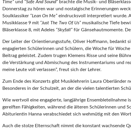
Time”
und
“
Safe And Sound”
brachte die Musik- und Bläserklas
Donnerstag zu hören war und nostalgische Erinnerungen weckt
Soulklassiker
“
Lean On Me”
eindrucksvoll interpretiert wurde.
Musikklasse 9 mit
“
Just The Two Of Us”
musikalische Tiefe bewi
Bläserklasse 8, mit Adeles
“
Skyfall”
für Gänsehautmomente. Den
Der Leiter der Orientierungsstufe, Oliver Hoffmann, bedankt sic
engagierten Schülerinnen und Schülern, die Woche für Woche z
Beitrag geleistet. Zudem trugen Klemens Risse und seine Büh
die Verstärkung und Abmischung des Instrumentariums und reagi
meine Leute voll verlassen“, freut sich der Lehrer.
Zum Ende des Konzerts gibt Musiklehrerin Laura Oberländer no
Besonderes in der Schulzeit, an der die vielen talentierten Sc
Wie wertvoll eine engagierte, langjährige Ensembleteilnahme is
gereiften Fähigkeiten, während die älteren Schülerinnen und Sch
Abiturientin Hanna verabschiedet sich wehmütig mit den Worten
Auch die stolze Elternschaft nimmt die konstant wachsende Q