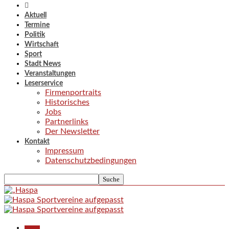
Aktuell
Termine
Politik
Wirtschaft
Sport
Stadt News
Veranstaltungen
Leserservice
Firmenportraits
Historisches
Jobs
Partnerlinks
Der Newsletter
Kontakt
Impressum
Datenschutzbedingungen
Aktuell