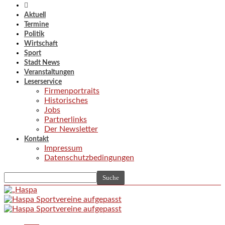
Aktuell
Termine
Politik
Wirtschaft
Sport
Stadt News
Veranstaltungen
Leserservice
Firmenportraits
Historisches
Jobs
Partnerlinks
Der Newsletter
Kontakt
Impressum
Datenschutzbedingungen