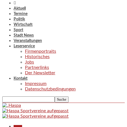
Aktuell
Termine
Politik
Wirtschaft
Sport
Stadt News
Veranstaltungen
Leserservice
Firmenportraits
Historisches
Jobs
Partnerlinks
Der Newsletter
Kontakt
Impressum
Datenschutzbedingungen
Aktuell