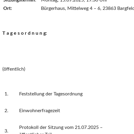
Ort:
Bürgerhaus, Mittelweg 4 – 6, 23863 Bargfel
T a g e s o r d n u n g:
(öffentlich)
1.
Feststellung der Tagesordnung
2.
Einwohnerfragezeit
Protokoll der Sitzung vom 21.07.2025 –
3.