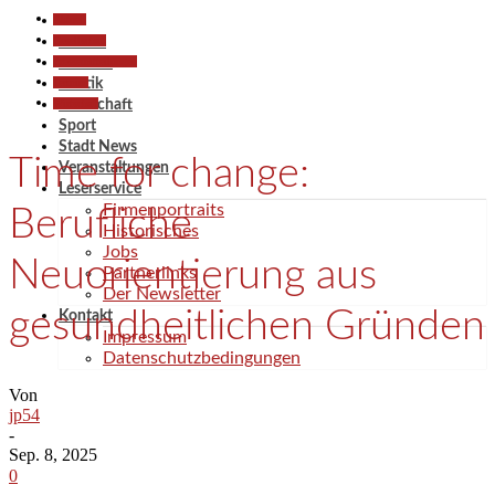
Aktuell
Gesellschaft
Aktuell
Pressemitteilungen
Termine
Termine
Politik
Wirtschaft
Wirtschaft
Sport
Stadt News
Time for change:
Veranstaltungen
Leserservice
Firmenportraits
Berufliche
Historisches
Jobs
Neuorientierung aus
Partnerlinks
Der Newsletter
gesundheitlichen Gründen
Kontakt
Impressum
Datenschutzbedingungen
Von
jp54
-
Sep. 8, 2025
0