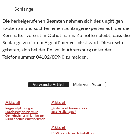
Schlange
Die herbeigerufenen Beamten nahmen sich des ungiftigen
Exoten an und suchten einen Schlangenexperten auf, der die
Kornnatter vorerst in Obhut nahm. Zu hoffen bleibt, dass die
Schlange von ihrem Eigentümer vermisst wird. Dieser wird
gebeten, sich bei der Polizei in Ahrensburg unter der
Telefonnummer 04102/809-0 zu melden.
Verwandte Artikel
Mehr vom Autor
Aktuell
Aktuell
Regionalplanung –
„Si dolce è’l tormento – so
Landesregierung muss
süß ist die Qual“
Gemeinden am Hamburger
Rand endlich ernst nehmen
Aktuell
PKW brannte nach Unfall bei