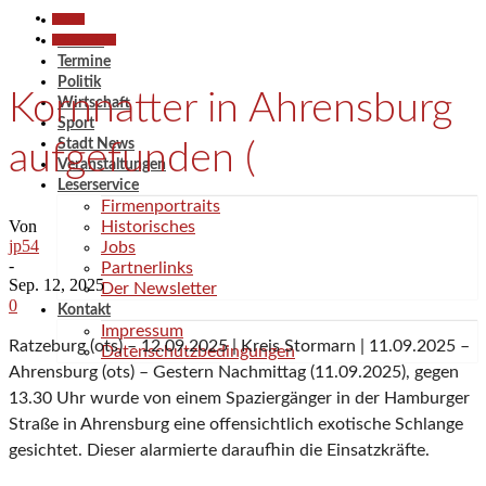
Aktuell
Polizeiberichte
Aktuell
Termine
Politik
Kornnatter in Ahrensburg
Wirtschaft
Sport
Stadt News
aufgefunden (
Veranstaltungen
Leserservice
Firmenportraits
Von
Historisches
jp54
Jobs
-
Partnerlinks
Sep. 12, 2025
Der Newsletter
0
Kontakt
Impressum
Ratzeburg (ots) – 12.09.2025 | Kreis Stormarn | 11.09.2025 –
Datenschutzbedingungen
Ahrensburg (ots) – Gestern Nachmittag (11.09.2025), gegen
13.30 Uhr wurde von einem Spaziergänger in der Hamburger
Straße in Ahrensburg eine offensichtlich exotische Schlange
gesichtet. Dieser alarmierte daraufhin die Einsatzkräfte.