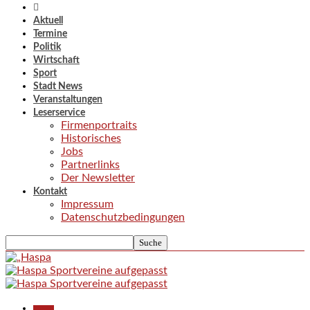
Aktuell
Termine
Politik
Wirtschaft
Sport
Stadt News
Veranstaltungen
Leserservice
Firmenportraits
Historisches
Jobs
Partnerlinks
Der Newsletter
Kontakt
Impressum
Datenschutzbedingungen
Aktuell