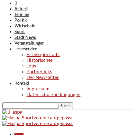
Aktuell
Termine
Politik
Wirtschaft
Sport
Stadt News
Veranstaltungen
Leserservice
Firmenportraits
Historisches
Jobs
Partnerlinks
Der Newsletter
Kontakt
Impressum
Datenschutzbedingungen
Aktuell