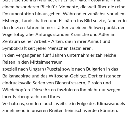
Seit vielen Jahren widmet er sich der Naturfotografie – mit
einem besonderen Blick für Momente, die weit über die reine
Dokumentation hinausgehen. Während er zunächst vor allem
Eisberge, Landschaften und Eisbären ins Bild setzte, fand er in
den letzten Jahren immer stärker zu einem Schwerpunkt: der
Vogelfotografie. Anfangs standen Kraniche und Adler im
Zentrum seiner Arbeit – Arten, die in ihrer Anmut und
Symbolkraft seit jeher Menschen faszinieren.
In den vergangenen fünf Jahren unternahm er zahlreiche
Reisen in den Mittelmeerraum,
speziell nach Ungarn (Puszta) sowie nach Bulgarien in das
Balkangebirge und das Witoscha-Gebirge. Dort entstanden
eindrucksvolle Serien von Bienenfressern, Pirolen und
Wiedehopfen. Diese Arten faszinieren ihn nicht nur wegen
ihrer Farbenpracht und ihres
Verhaltens, sondern auch, weil sie in Folge des Klimawandels
zunehmend in unseren Breiten heimisch werden könnten.