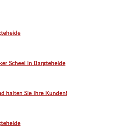
gteheide
er Scheel in Bargteheide
d halten Sie Ihre Kunden!
gteheide