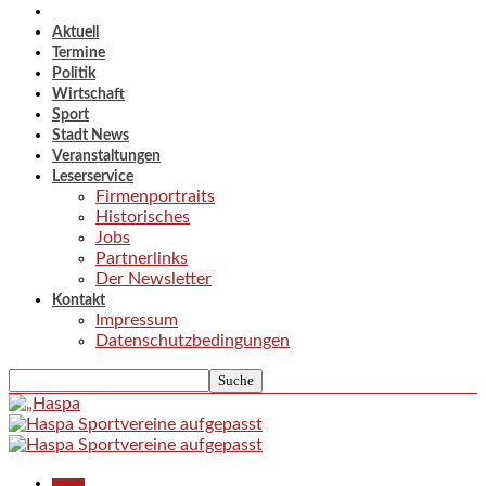
Aktuell
Termine
Politik
Wirtschaft
Sport
Stadt News
Veranstaltungen
Leserservice
Firmenportraits
Historisches
Jobs
Partnerlinks
Der Newsletter
Kontakt
Impressum
Datenschutzbedingungen
Aktuell