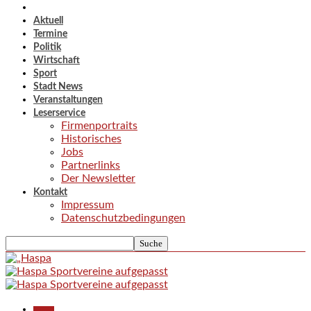
Aktuell
Termine
Politik
Wirtschaft
Sport
Stadt News
Veranstaltungen
Leserservice
Firmenportraits
Historisches
Jobs
Partnerlinks
Der Newsletter
Kontakt
Impressum
Datenschutzbedingungen
Aktuell