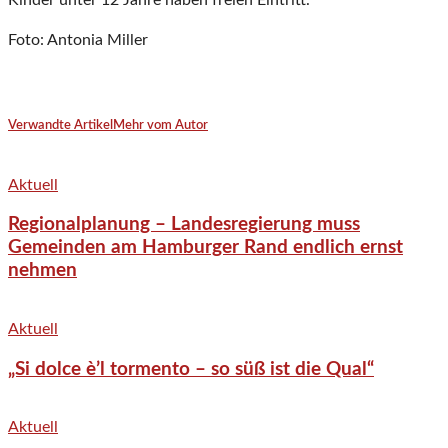
Kinder unter 12 Jahre haben freien Eintritt.
Foto: Antonia Miller
Verwandte Artikel
Mehr vom Autor
Aktuell
Regionalplanung – Landesregierung muss
Gemeinden am Hamburger Rand endlich ernst
nehmen
Aktuell
„Si dolce è’l tormento – so süß ist die Qual“
Aktuell