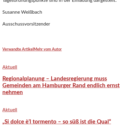
Tagesordnungspunkte sind in der Einladung dargestellt.
Susanne Weißbach
Ausschussvorsitzender
Verwandte Artikel
Mehr vom Autor
Aktuell
Regionalplanung – Landesregierung muss
Gemeinden am Hamburger Rand endlich ernst
nehmen
Aktuell
„Si dolce è’l tormento – so süß ist die Qual“