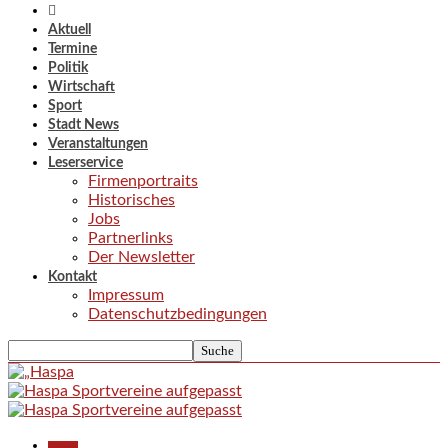
Aktuell
Termine
Politik
Wirtschaft
Sport
Stadt News
Veranstaltungen
Leserservice
Firmenportraits
Historisches
Jobs
Partnerlinks
Der Newsletter
Kontakt
Impressum
Datenschutzbedingungen
Aktuell