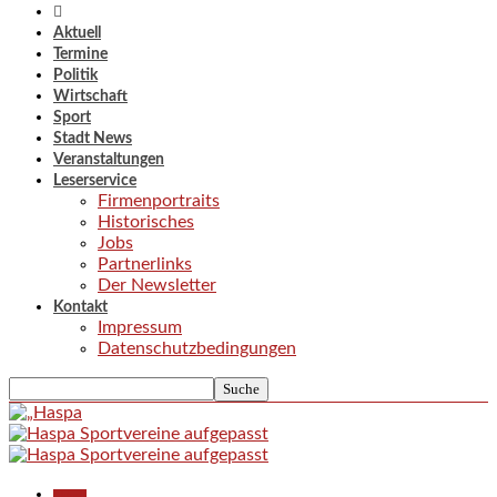
Aktuell
Termine
Politik
Wirtschaft
Sport
Stadt News
Veranstaltungen
Leserservice
Firmenportraits
Historisches
Jobs
Partnerlinks
Der Newsletter
Kontakt
Impressum
Datenschutzbedingungen
Aktuell