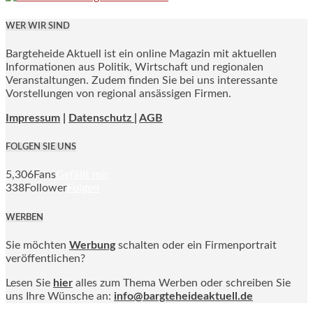
WER WIR SIND
Bargteheide Aktuell ist ein online Magazin mit aktuellen
Informationen aus Politik, Wirtschaft und regionalen
Veranstaltungen. Zudem finden Sie bei uns interessante
Vorstellungen von regional ansässigen Firmen.
Impressum
|
Datenschutz |
AGB
FOLGEN SIE UNS
5,306
Fans
Gefällt mir
338
Follower
Folgen
WERBEN
Sie möchten
Werbung
schalten oder ein Firmenportrait
veröffentlichen?
Lesen Sie
hier
alles zum Thema Werben oder schreiben Sie
uns Ihre Wünsche an:
info@bargteheideaktuell.de