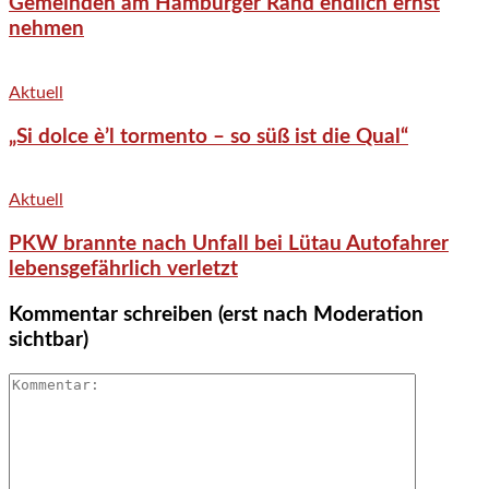
Gemeinden am Hamburger Rand endlich ernst
nehmen
Aktuell
„Si dolce è’l tormento – so süß ist die Qual“
Aktuell
PKW brannte nach Unfall bei Lütau Autofahrer
lebensgefährlich verletzt
Kommentar schreiben (erst nach Moderation
sichtbar)