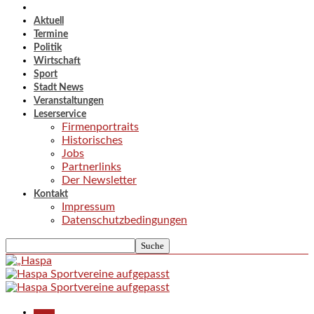
Aktuell
Termine
Politik
Wirtschaft
Sport
Stadt News
Veranstaltungen
Leserservice
Firmenportraits
Historisches
Jobs
Partnerlinks
Der Newsletter
Kontakt
Impressum
Datenschutzbedingungen
Aktuell